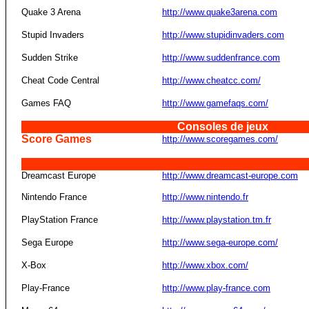
Quake 3 Arena
http://www.quake3arena.com
Stupid Invaders
http://www.stupidinvaders.com
Sudden Strike
http://www.suddenfrance.com
Cheat Code Central
http://www.cheatcc.com/
Games FAQ
http://www.gamefaqs.com/
Consoles de jeux
Score Games
http://www.scoregames.com/
Dreamcast Europe
http://www.dreamcast-europe.com
Nintendo France
http://www.nintendo.fr
PlayStation France
http://www.playstation.tm.fr
Sega Europe
http://www.sega-europe.com/
X-Box
http://www.xbox.com/
Play-France
http://www.play-france.com